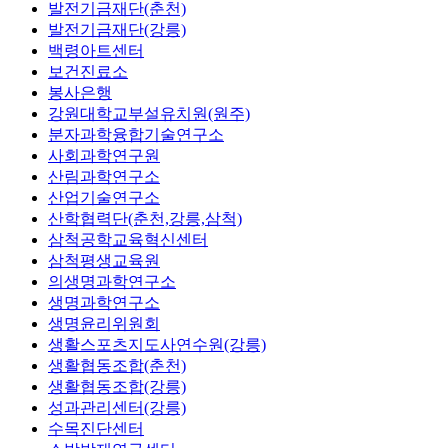
발전기금재단(춘천)
발전기금재단(강릉)
백령아트센터
보건진료소
봉사은행
강원대학교부설유치원(원주)
분자과학융합기술연구소
사회과학연구원
산림과학연구소
산업기술연구소
산학협력단(춘천,강릉,삼척)
삼척공학교육혁신센터
삼척평생교육원
의생명과학연구소
생명과학연구소
생명윤리위원회
생활스포츠지도사연수원(강릉)
생활협동조합(춘천)
생활협동조합(강릉)
성과관리센터(강릉)
수목진단센터