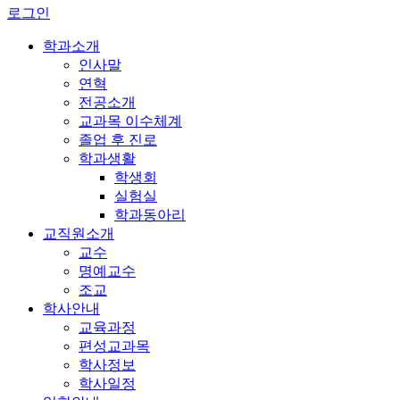
로그인
학과소개
인사말
연혁
전공소개
교과목 이수체계
졸업 후 진로
학과생활
학생회
실험실
학과동아리
교직원소개
교수
명예교수
조교
학사안내
교육과정
편성교과목
학사정보
학사일정