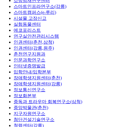
소방방재연구센터
스마트인프라연구소(강릉)
스마트캠퍼스(e-루리)
시설물 고장신고
실험동물센터
에코포리스트
연구실안전관리시스템
인권센터(춘천,삼척)
인권센터(강릉,원주)
춘천연구지원과
인문과학연구소
인터넷증명발급
입학안내/입학본부
장애학생지원센터(춘천)
장애학생지원센터(강릉)
정보통신연구소
정보화본부
중독과 트라우마 회복연구소(삼척)
중앙박물관(춘천)
지구자원연구소
첨단건설기술연구소
청렴센터(강릉)