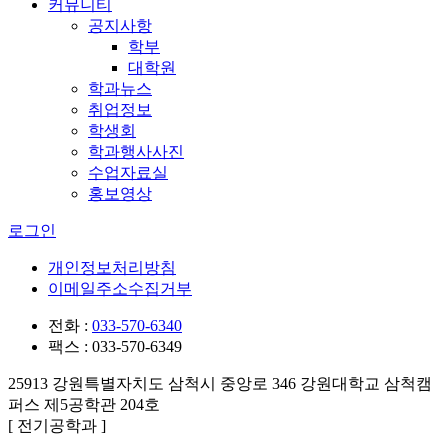
커뮤니티
공지사항
학부
대학원
학과뉴스
취업정보
학생회
학과행사사진
수업자료실
홍보영상
로그인
개인정보처리방침
이메일주소수집거부
전화 :
033-570-6340
팩스 : 033-570-6349
25913 강원특별자치도 삼척시 중앙로 346 강원대학교 삼척캠
퍼스 제5공학관
204
호
[ 전기공학과 ]