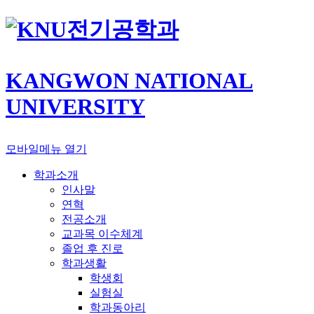
전기공학과
KANGWON NATIONAL
UNIVERSITY
모바일메뉴 열기
학과소개
인사말
연혁
전공소개
교과목 이수체계
졸업 후 진로
학과생활
학생회
실험실
학과동아리