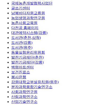
국제농촌개발협력사업단
글쓰기센터
남북바다자원교류원
농업생명과학연구원
농촌사회교육원
다전공 홈페이지
대관예약시스템(강릉)
도서관(춘천,삼척)
도서관(강릉)
도서관(원주)
동물실험윤리위원회
발전기금재단(춘천)
발전기금재단(강릉)
백령아트센터
보건진료소
봉사은행
강원대학교부설유치원(원주)
분자과학융합기술연구소
사회과학연구원
산림과학연구소
산업기술연구소