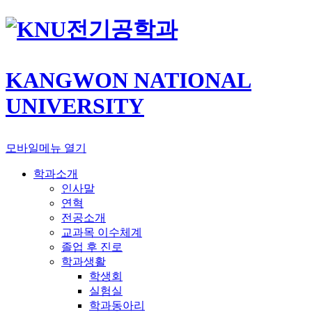
전기공학과
KANGWON NATIONAL
UNIVERSITY
모바일메뉴 열기
학과소개
인사말
연혁
전공소개
교과목 이수체계
졸업 후 진로
학과생활
학생회
실험실
학과동아리