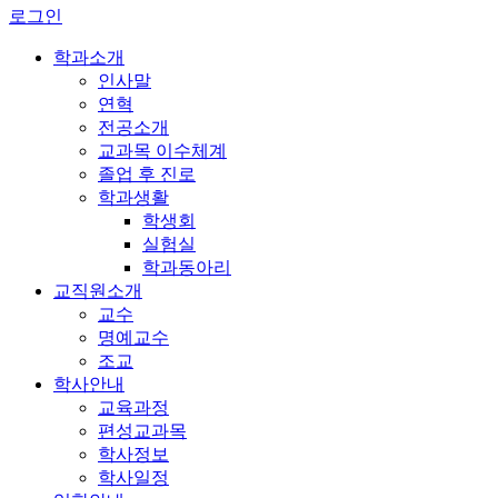
로그인
학과소개
인사말
연혁
전공소개
교과목 이수체계
졸업 후 진로
학과생활
학생회
실험실
학과동아리
교직원소개
교수
명예교수
조교
학사안내
교육과정
편성교과목
학사정보
학사일정