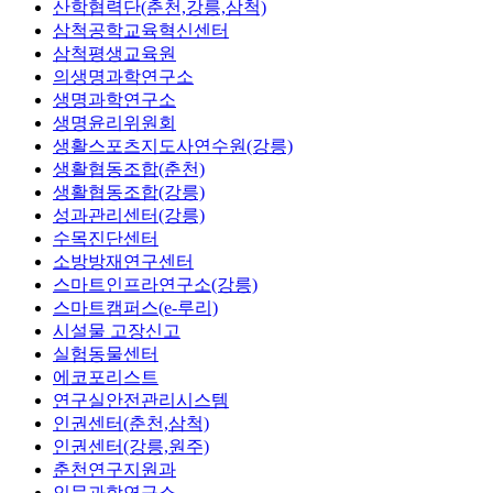
산학협력단(춘천,강릉,삼척)
삼척공학교육혁신센터
삼척평생교육원
의생명과학연구소
생명과학연구소
생명윤리위원회
생활스포츠지도사연수원(강릉)
생활협동조합(춘천)
생활협동조합(강릉)
성과관리센터(강릉)
수목진단센터
소방방재연구센터
스마트인프라연구소(강릉)
스마트캠퍼스(e-루리)
시설물 고장신고
실험동물센터
에코포리스트
연구실안전관리시스템
인권센터(춘천,삼척)
인권센터(강릉,원주)
춘천연구지원과
인문과학연구소