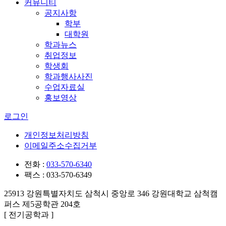
커뮤니티
공지사항
학부
대학원
학과뉴스
취업정보
학생회
학과행사사진
수업자료실
홍보영상
로그인
개인정보처리방침
이메일주소수집거부
전화 :
033-570-6340
팩스 : 033-570-6349
25913 강원특별자치도 삼척시 중앙로 346 강원대학교 삼척캠
퍼스 제5공학관
204
호
[ 전기공학과 ]